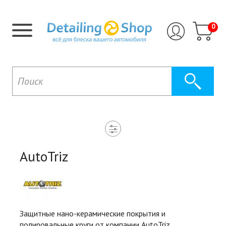
0
AutoTriz
Защитные нано-керамические покрытия и
полировальные круги от компании AutoTriz.