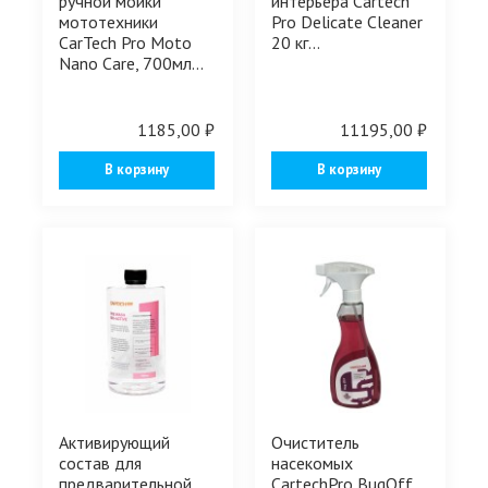
ручной мойки
интерьера Cartech
мототехники
Pro Delicate Cleaner
CarTech Pro Moto
20 кг...
Nano Care, 700мл...
1185,00 ₽
11195,00 ₽
В корзину
В корзину
Активирующий
Очиститель
состав для
насекомых
предварительной
CartechPro BugOff