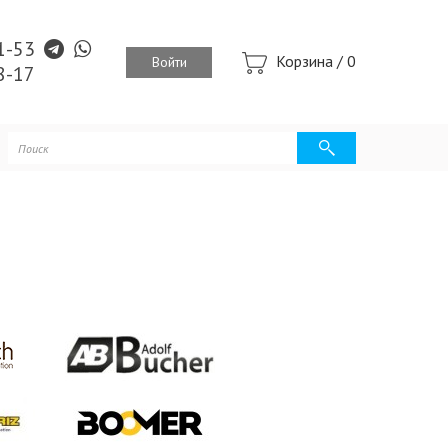
41-53
Корзина /
0
Войти
8-17